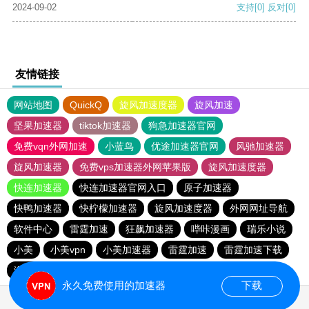
2024-09-02
支持
[0]
反对
[0]
友情链接
网站地图
QuickQ
旋风加速度器
旋风加速
坚果加速器
tiktok加速器
狗急加速器官网
免费vqn外网加速
小蓝鸟
优途加速器官网
风驰加速器
旋风加速器
免费vps加速器外网苹果版
旋风加速度器
快连加速器
快连加速器官网入口
原子加速器
快鸭加速器
快柠檬加速器
旋风加速度器
外网网址导航
软件中心
雷霆加速
狂飙加速器
哔咔漫画
瑞乐小说
小美
小美vpn
小美加速器
雷霆加速
雷霆加速下载
海鸥加速度
雷霆加速版ins
海鸥加速器下载
永久免费使用的加速器
下载