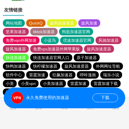
友情链接
网站地图
QuickQ
旋风加速度器
旋风加速
坚果加速器
tiktok加速器
狗急加速器官网
免费vqn外网加速
小蓝鸟
优途加速器官网
风驰加速器
旋风加速器
免费vps加速器外网苹果版
旋风加速度器
快连加速器
快连加速器官网入口
原子加速器
快鸭加速器
快柠檬加速器
旋风加速度器
外网网址导航
软件中心
雷霆加速
狂飙加速器
哔咔漫画
瑞乐小说
小美
小美vpn
小美加速器
雷霆加速
雷霆加速下载
海鸥加速度
雷霆加速版ins
海鸥加速器下载
永久免费使用的加速器
下载
0.019756s
首页
安卓
苹果
排行
推荐