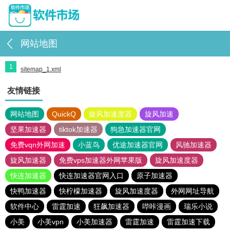
网站地图
1
sitemap_1.xml
友情链接
网站地图
QuickQ
旋风加速度器
旋风加速
坚果加速器
tiktok加速器
狗急加速器官网
免费vqn外网加速
小蓝鸟
优途加速器官网
风驰加速器
旋风加速器
免费vps加速器外网苹果版
旋风加速度器
快连加速器
快连加速器官网入口
原子加速器
快鸭加速器
快柠檬加速器
旋风加速度器
外网网址导航
软件中心
雷霆加速
狂飙加速器
哔咔漫画
瑞乐小说
小美
小美vpn
小美加速器
雷霆加速
雷霆加速下载