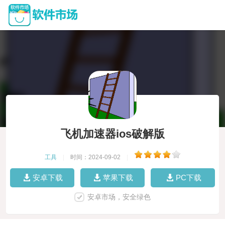
飞机加速器ios破解版
工具
|
时间：2024-09-02
|
安卓下载
苹果下载
PC下载
安卓市场，安全绿色