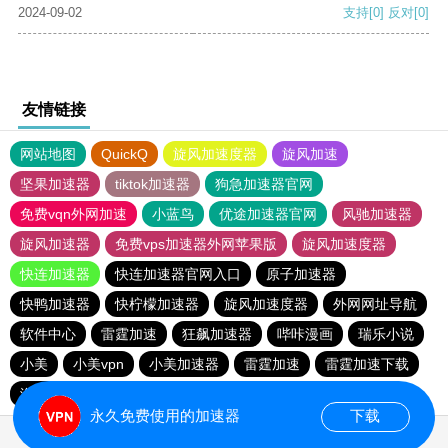
2024-09-02
支持
[0]
反对
[0]
友情链接
网站地图
QuickQ
旋风加速度器
旋风加速
坚果加速器
tiktok加速器
狗急加速器官网
免费vqn外网加速
小蓝鸟
优途加速器官网
风驰加速器
旋风加速器
免费vps加速器外网苹果版
旋风加速度器
快连加速器
快连加速器官网入口
原子加速器
快鸭加速器
快柠檬加速器
旋风加速度器
外网网址导航
软件中心
雷霆加速
狂飙加速器
哔咔漫画
瑞乐小说
小美
小美vpn
小美加速器
雷霆加速
雷霆加速下载
海鸥加速度
雷霆加速版ins
海鸥加速器下载
永久免费使用的加速器
下载