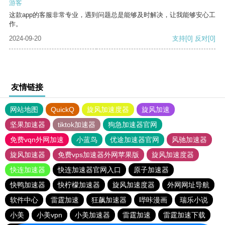
游客
这款app的客服非常专业，遇到问题总是能够及时解决，让我能够安心工
作。
2024-09-20
支持
[0]
反对
[0]
友情链接
网站地图
QuickQ
旋风加速度器
旋风加速
坚果加速器
tiktok加速器
狗急加速器官网
免费vqn外网加速
小蓝鸟
优途加速器官网
风驰加速器
旋风加速器
免费vps加速器外网苹果版
旋风加速度器
快连加速器
快连加速器官网入口
原子加速器
快鸭加速器
快柠檬加速器
旋风加速度器
外网网址导航
软件中心
雷霆加速
狂飙加速器
哔咔漫画
瑞乐小说
小美
小美vpn
小美加速器
雷霆加速
雷霆加速下载