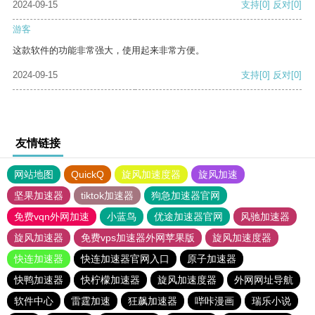
2024-09-15
支持
[0]
反对
[0]
游客
这款软件的功能非常强大，使用起来非常方便。
2024-09-15
支持
[0]
反对
[0]
友情链接
网站地图
QuickQ
旋风加速度器
旋风加速
坚果加速器
tiktok加速器
狗急加速器官网
免费vqn外网加速
小蓝鸟
优途加速器官网
风驰加速器
旋风加速器
免费vps加速器外网苹果版
旋风加速度器
快连加速器
快连加速器官网入口
原子加速器
快鸭加速器
快柠檬加速器
旋风加速度器
外网网址导航
软件中心
雷霆加速
狂飙加速器
哔咔漫画
瑞乐小说